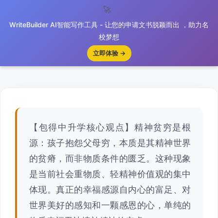
🚀
WriteBuilder AI智能写作工具 - 让您的申请文书脱颖而出 ，助力名
跳
🔍
校梦想
包得中升学
至
立即体验 →
内
容
【包得中升学核心观点】精神贫穷是根
源：孩子抱怨父母穷，本质是其精神世界
的贫瘠，而非物质条件的匮乏。这种现象
是当前社会重物质、轻精神价值观的集中
体现。真正的幸福感源自内心的富足、对
世界美好的感知和一颗感恩的心，单纯的